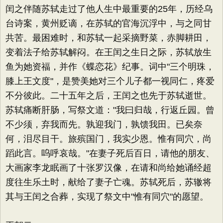
闰之伴随苏轼走过了他人生中最重要的25年，历经乌
台诗案，黄州贬谪，在苏轼的官海沉浮中，与之同甘
共苦。最困难时，和苏轼一起采摘野菜，赤脚耕田，
变着法子给苏轼解闷。在王闰之生日之际，苏轼放生
鱼为她资福，并作《蝶恋花》纪事。词中"三个明珠，
膝上王文度"，是赞美她对三个儿子都一视同仁，疼爱
不分彼此。二十五年之后，王闰之也先于苏轼逝世。
苏轼痛断肝肠，写祭文道："我曰归哉，行返丘园。曾
不少须，弃我而先。孰迎我门，孰馈我田。已矣奈
何，泪尽目干。旅殡国门，我实少恩。惟有同穴，尚
蹈此言。呜呼哀哉。"在妻子死后百日，请他的朋友、
大画家李龙眠画了十张罗汉像，在请和尚给她诵经超
度往生乐土时，献给了妻子亡魂。苏轼死后，苏辙将
其与王闰之合葬，实现了祭文中"惟有同穴"的愿望。