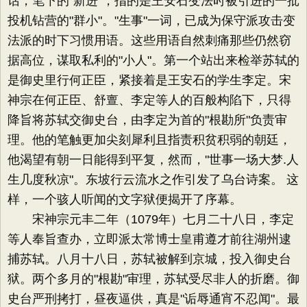
话，笔下的"新进"，指的是王安石变法时被引进的一批
投机钻营的"群小"。"生事"一词，已成为保守派攻击变
法派的时下习惯用语。这些用语自然刺痛那些仍然窃
据高位，谋取私利的"小人"。第一个站出来检举苏轼的
是御史里行何正臣，紧接着是王安石的学生李定。宋
神宗在何正臣、舒亶、李定等人的百般构陷下，只得
降旨将苏轼交御史台，由李定为首的"根勘所"负责审
理。他的笔触更加尖刻犀利且指责积贫积弱的朝廷，
他渴望有朝一日能得到平复，然而，"世事一场大梦.人
生几度秋凉"。东坡行云流水之作引发了乌台诗案。 这
样，一个骇人听闻的文字狱便揭开了序幕。
宋神宗元丰二年（1079年）七月二十八日，李定
等人奉旨查办，立即派太常博士皇甫遵才前往湖州逮
捕苏轼。八月十八日，苏轼被解到京城，投入御史台
狱。两个多月的"根勘"审理，苏轼受尽非人的折磨。御
史台严刑拷打，昼夜逼供，真是"诟辱通宵不忍闻"。最