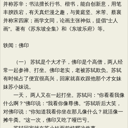
并称苏辛；书法擅长行书、楷书，能自创新意，用笔
丰腴跌宕，有天真烂漫之趣，与黄庭坚、米芾、蔡襄
并称宋四家；画学文同，论画主张神似，提倡"士人
画"。著有《苏东坡全集》和《东坡乐府》等。
轶闻：佛印
（一） 苏轼是个大才子，佛印是个高僧，两人经
常一起参禅、打坐。佛印老实，老被苏轼欺负。苏轼
有时候占了便宜很高兴，回家就喜欢跟他那个才女妹
妹苏小妹说。
一天， 两人又在一起打坐。苏轼问："你看看我像
什么啊？"佛印说："我看你像尊佛。"苏轼听后大笑，
对佛印说："你知道我看你坐在那儿像什么？就活像一
摊牛粪。"这一次，佛印又吃了哑巴亏。