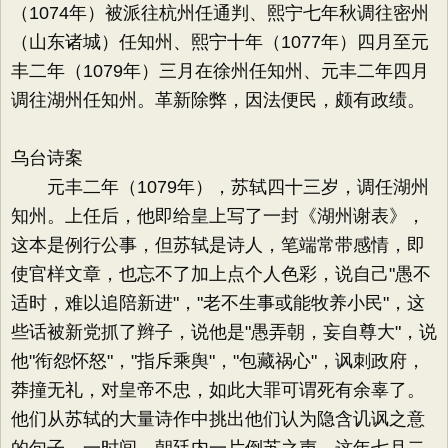
（1074年）被派往杭州任通判、熙宁七年秋调往密州
（山东诸城）任知州、熙宁十年（1077年）四月至元
丰二年（1079年）三月在徐州任知州、元丰二年四月
调往湖州任知州。革新除弊，因法便民，颇有政绩。
乌台诗案
元丰二年（1079年），苏轼四十三岁，调任湖州
知州。上任后，他即给皇上写了一封《湖州谢表》，
这本是例行公事，但苏轼是诗人，笔端常带感情，即
使官样文章，也忘不了加上点个人色彩，说自己"愚不
适时，难以追陪新进"，"老不生事或能牧养小民"，这
些话被新党抓了辫子，说他是"愚弄朝，妄自尊大"，说
他"衔怨怀怒"，"指斥乘舆"，"包藏祸心"，讽刺政府，
莽撞无礼，对皇帝不忠，如此大罪可谓死有余辜了。
他们从苏轼的大量诗作中挑出他们认为隐含讥讽之意