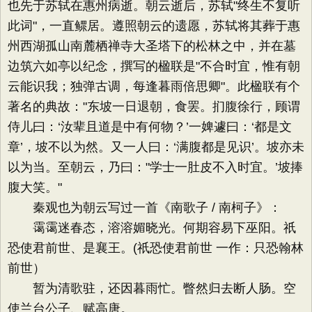
也先于苏轼在惠州病逝。朝云逝后，苏轼"终生不复听
此词"，一直鳏居。遵照朝云的遗愿，苏轼将其葬于惠
州西湖孤山南麓栖禅寺大圣塔下的松林之中，并在墓
边筑六如亭以纪念，撰写的楹联是"不合时宜，惟有朝
云能识我；独弹古调，每逢暮雨倍思卿"。此楹联有个
著名的典故："东坡一日退朝，食罢。扪腹徐行，顾谓
侍儿曰：‘汝辈且道是中有何物？’一婢遽曰：‘都是文
章’，坡不以为然。又一人曰：‘满腹都是见识’。坡亦未
以为当。至朝云，乃曰："学士一肚皮不入时宜。’坡捧
腹大笑。"
秦观也为朝云写过一首《南歌子 / 南柯子》：
霭霭迷春态，溶溶媚晓光。何期容易下巫阳。祇
恐使君前世、是襄王。(祇恐使君前世 一作：只恐翰林
前世）
暂为清歌驻，还因暮雨忙。瞥然归去断人肠。空
使兰台公子、赋高唐。