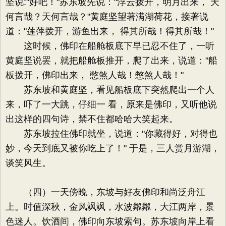
坚说:"好吧！"苏东坡先说："浮云拨开，明月出来， 天
何言哉？天何言哉？"黄庭坚望著满湖荷花，接著说
道："莲萍拨开，游鱼出来， 得其所哉！得其所哉！"
这时候，佛印在船舱板底下早已忍不住了，一听
黄庭坚说罢，就把船舱板推开，爬了出来，说道："船
板拨开，佛印出来， 憋煞人哉！憋煞人哉！"
苏东坡和黄庭坚，看见船板底下突然爬出一个人
来，吓了一大跳，仔细一 看，原来是佛印，又听他说
出这样的四句诗，禁不住都哈哈大笑起来。
苏东坡拉住佛印就坐，说道："你藏得好，对得也
妙，今天到底又被你吃上了！" 于是，三人赏月游湖，
谈笑风生。
（四）一天傍晚，东坡与好友佛印和尚泛舟江
上。时值深秋，金风飒飒，水波粼粼，大江两岸，景
色迷人。饮酒间，佛印向东坡索句。苏东坡向岸上看