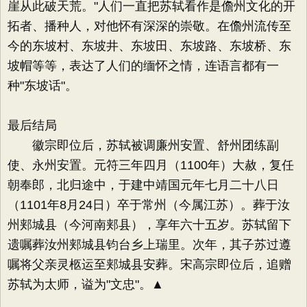
崖从此破天荒。"人们一直把苏轼看作是儋州文化的开
拓者、播种人，对他怀有深深的崇敬。在儋州流传至
今的东坡村、东坡井、东坡田、东坡路、东坡桥、东
坡帽等等，表达了人们的缅怀之情，连语言都有一
种"东坡话"。
最后结局
徽宗即位后，苏轼被调廉州安置、舒州团练副
使、永州安置。元符三年四月（1100年）大赦，复任
朝奉郎，北归途中，于建中靖国元年七月二十八日
（1101年8月24日）卒于常州（今属江苏）。葬于汝
州郏城县（今河南郏县），享年六十五岁。苏轼留下
遗嘱葬汝州郏城县钧台乡上瑞里。次年，其子苏过遵
嘱将父亲灵柩运至郏城县安葬。宋高宗即位后，追赠
苏轼为太师，谥为"文忠"。▲