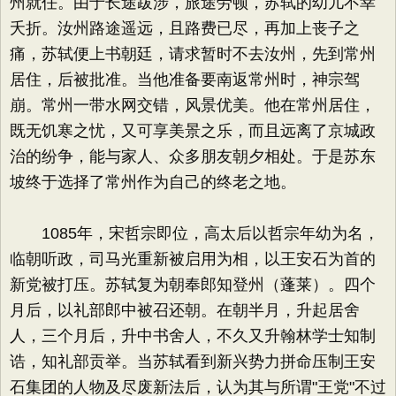
州就任。由于长途跋涉，旅途劳顿，苏轼的幼儿不幸
夭折。汝州路途遥远，且路费已尽，再加上丧子之
痛，苏轼便上书朝廷，请求暂时不去汝州，先到常州
居住，后被批准。当他准备要南返常州时，神宗驾
崩。常州一带水网交错，风景优美。他在常州居住，
既无饥寒之忧，又可享美景之乐，而且远离了京城政
治的纷争，能与家人、众多朋友朝夕相处。于是苏东
坡终于选择了常州作为自己的终老之地。
1085年，宋哲宗即位，高太后以哲宗年幼为名，
临朝听政，司马光重新被启用为相，以王安石为首的
新党被打压。苏轼复为朝奉郎知登州（蓬莱）。四个
月后，以礼部郎中被召还朝。在朝半月，升起居舍
人，三个月后，升中书舍人，不久又升翰林学士知制
诰，知礼部贡举。当苏轼看到新兴势力拼命压制王安
石集团的人物及尽废新法后，认为其与所谓"王党"不过