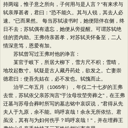
持两端，惟子意之所向，子何用与是人言？"有来求与
轼亲厚甚者，君曰："恐不能久。其与人锐，其去人必
速。"已而果然。 每当苏轼读书时，她便陪伴在侧，终
日不去；苏轼偶有遗忘，她便从旁提醒。可谓苏轼绝
佳的贤内助。王弗侍亲甚孝，对苏轼关怀备至，二人
情深意笃，恩爱有加。
苏轼曾写过王弗对他的诤言：
某官于岐下，所居大柳下，雪方尺不积；雪晴，
地坟起数寸。轼疑是古人藏丹药处，欲发之。亡妻崇
德君曰：使吾先姑在，必不发也。轼愧而止。
治平二年五月（1065年），年仅二十七岁的王弗
去世，苏轼依父亲苏洵言"于汝母坟茔旁葬之"，在王弗
迁墓与苏母合葬时所写的墓志铭中哀叹说，"君得从先
夫人于九原，余不能。呜呼哀哉！余永无所依怙。君
虽没，其有与为妇何伤乎？呜呼哀哉！"，并在埋葬王