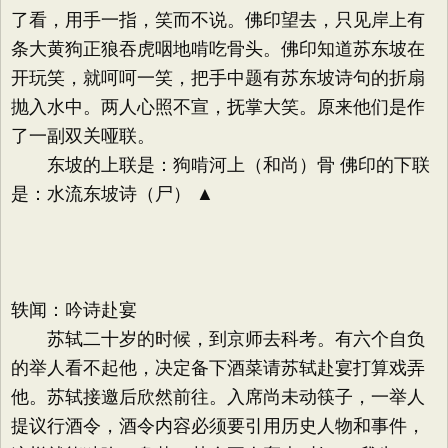
了看，用手一指，笑而不说。佛印望去，只见岸上有
条大黄狗正狼吞虎咽地啃吃骨头。佛印知道苏东坡在
开玩笑，就呵呵一笑，把手中题有苏东坡诗句的折扇
抛入水中。两人心照不宣，抚掌大笑。原来他们是作
了一副双关哑联。
东坡的上联是：狗啃河上（和尚）骨 佛印的下联
是：水流东坡诗（尸） ▲
轶闻：吟诗赴宴
苏轼二十岁的时候，到京师去科考。有六个自负
的举人看不起他，决定备下酒菜请苏轼赴宴打算戏弄
他。苏轼接邀后欣然前往。入席尚未动筷子，一举人
提议行酒令，酒令内容必须要引用历史人物和事件，