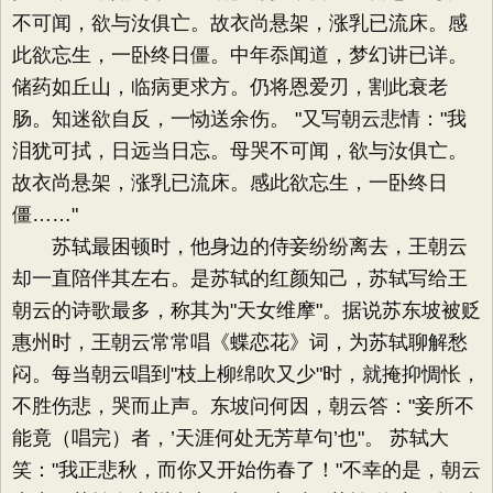
不可闻，欲与汝俱亡。故衣尚悬架，涨乳已流床。感
此欲忘生，一卧终日僵。中年忝闻道，梦幻讲已详。
储药如丘山，临病更求方。仍将恩爱刃，割此衰老
肠。知迷欲自反，一恸送余伤。 "又写朝云悲情："我
泪犹可拭，日远当日忘。母哭不可闻，欲与汝俱亡。
故衣尚悬架，涨乳已流床。感此欲忘生，一卧终日
僵……"
苏轼最困顿时，他身边的侍妾纷纷离去，王朝云
却一直陪伴其左右。是苏轼的红颜知己，苏轼写给王
朝云的诗歌最多，称其为"天女维摩"。据说苏东坡被贬
惠州时，王朝云常常唱《蝶恋花》词，为苏轼聊解愁
闷。每当朝云唱到"枝上柳绵吹又少"时，就掩抑惆怅，
不胜伤悲，哭而止声。东坡问何因，朝云答："妾所不
能竟（唱完）者，’天涯何处无芳草句’也"。 苏轼大
笑："我正悲秋，而你又开始伤春了！"不幸的是，朝云