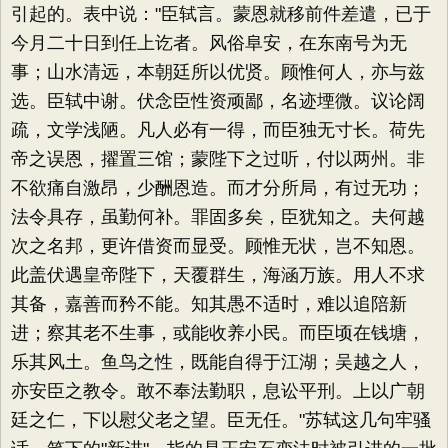
引起的。表中说："臣轼言。蒙恩就移前件差遣，已于
今月二十日到任上讫者。风俗阜安，在东南号为无
事；山水清远，本朝廷所以优贤。顾惟何人，亦与兹
选。臣轼中谢。伏念臣性资顽鄙，名迹堙微。议论阔
疏，文学浅陋。凡人必有一得，而臣独无寸长。荷先
帝之误恩，擢置三馆；蒙陛下之过听，付以两州。非
不欲痛自激昂，少酬恩造。而才分所局，有过无功；
法令具存，虽勤何补。罪固多矣，臣犹知之。夫何越
次之名邦，更许借资而显受。顾惟无状，岂不知恩。
此盖伏遇皇帝陛下，天覆群生，海涵万族。用人不求
其备，嘉善而矜不能。知其愚不适时，难以追陪新
进；察其老不生事，或能收养小民。而臣顷在钱塘，
乐其风土。鱼鸟之性，既能自得于江湖；吴越之人，
亦安臣之教令。敢不奉法勤职，息讼平刑。上以广朝
廷之仁，下以慰父老之望。臣无任。"苏轼这几句牢骚