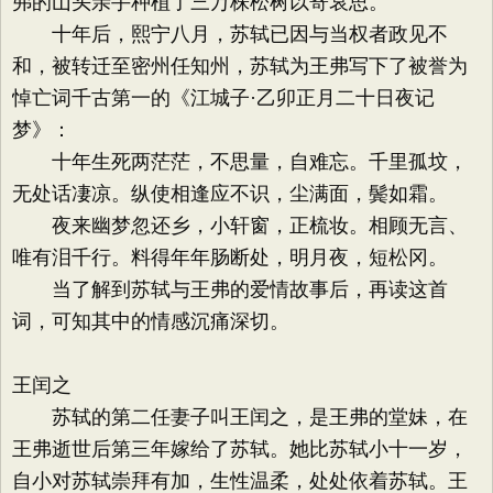
弗的山头亲手种植了三万株松树以寄哀思。
十年后，熙宁八月，苏轼已因与当权者政见不
和，被转迁至密州任知州，苏轼为王弗写下了被誉为
悼亡词千古第一的《江城子·乙卯正月二十日夜记
梦》：
十年生死两茫茫，不思量，自难忘。千里孤坟，
无处话凄凉。纵使相逢应不识，尘满面，鬓如霜。
夜来幽梦忽还乡，小轩窗，正梳妆。相顾无言、
唯有泪千行。料得年年肠断处，明月夜，短松冈。
当了解到苏轼与王弗的爱情故事后，再读这首
词，可知其中的情感沉痛深切。
王闰之
苏轼的第二任妻子叫王闰之，是王弗的堂妹，在
王弗逝世后第三年嫁给了苏轼。她比苏轼小十一岁，
自小对苏轼崇拜有加，生性温柔，处处依着苏轼。王