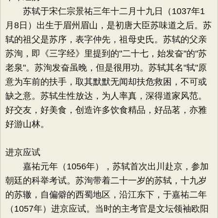
苏轼于宋仁宗景祐三年十二月十九日（1037年1
月8日）出生于眉州眉山，是初唐大臣苏味道之后。苏
轼的祖父是苏序，表字仲先，祖母史氏。苏轼的父亲
苏洵，即《三字经》里提到的"二十七，始发奋"的"苏
老泉"。苏洵发奋虽晚，但是很用功。苏轼其名"轼"原
意为车前的扶手，取其默默无闻却扶危救困，不可或
缺之意。苏轼生性放达，为人率真，深得道家风范。
好交友，好美食，创造许多饮食精品，好品茗，亦雅
好游山林。
进京应试
嘉祐元年（1056年），苏轼首次出川赴京，参加
朝廷的科举考试。苏洵带着二十一岁的苏轼，十九岁
的苏辙，自偏僻的西蜀地区，沿江东下，于嘉祐二年
（1057年）进京应试。当时的主考官是文坛领袖欧阳