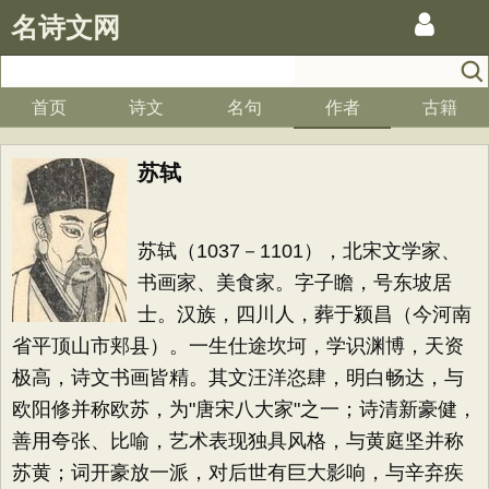
名诗文网
首页
诗文
名句
作者
古籍
苏轼
苏轼（1037－1101），北宋文学家、
书画家、美食家。字子瞻，号东坡居
士。汉族，四川人，葬于颍昌（今河南
省平顶山市郏县）。一生仕途坎坷，学识渊博，天资
极高，诗文书画皆精。其文汪洋恣肆，明白畅达，与
欧阳修并称欧苏，为"唐宋八大家"之一；诗清新豪健，
善用夸张、比喻，艺术表现独具风格，与黄庭坚并称
苏黄；词开豪放一派，对后世有巨大影响，与辛弃疾