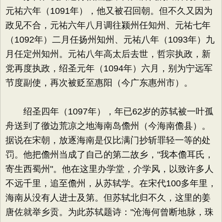
元祐六年（1091年），他又被召回朝。但不久又因为
政见不合，元祐六年八月调往颍州任知州、元祐七年
（1092年）二月任扬州知州、元祐八年（1093年）九
月任定州知州。元祐八年高太后去世，哲宗执政，新
党再度执政，绍圣元年（1094年）六月，别为宁远军
节度副使，再次被贬至惠阳（今广东惠州市）。
绍圣四年（1097年），年已62岁的苏轼被一叶孤
舟送到了徼边荒凉之地海南岛儋州（今海南儋县）。
据说在宋朝，放逐海南是仅比满门抄斩罪轻一等的处
罚。他把儋州当成了自己的第二故乡，"我本儋耳氏，
寄生西蜀州"。他在这里办学堂，介学风，以致许多人
不远千里，追至儋州，从苏轼学。在宋代100多年里，
海南从没有人进士及第。但苏轼北归不久，这里的姜
唐佐就举乡贡。为此苏轼题诗："沧海何曾断地脉，珠