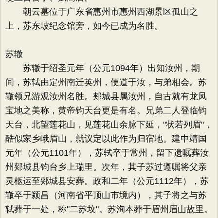
朝云墓位于广东省惠州市惠州西湖景区孤山之
上，苏东坡纪念馆旁，如今已成为名胜。
苏辙
苏辙于绍圣元年（公元1094年）出知汝州，期
间，苏轼由定州南迁英州，便道于汝，与弟相会。苏
辙领兄游观汝州名胜。郏城县属汝州，自古就有龙凤
宝地之美称，黄帝钧天台更是有名。兄弟二人登临钧
天台，北望莲花山，见莲花山余脉下延，"状若列眉"，
酷似家乡峨眉山，就议定以此作为归宿地。建中靖国
元年（公元1101年），苏轼卒于常州，留下遗嘱葬汝
州郏城县钧台乡上瑞里。次年，其子苏过遵嘱将父亲
灵柩运至郏城县安葬。政和二年（公元1112年），苏
辙卒于颍昌（河南省平顶山市境内），其子将之与苏
轼葬于一处，称"二苏坟"。苏洵本葬于眉州眉山故里。