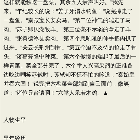
这样就能独吃一盘菜。其余五人轰声叫好。"我先
来。"年纪较长的说："姜子牙渭水钓鱼！"说完捧走了
一盘鱼。"秦叔宝长安卖马。"第二位神气的端走了马
肉。"苏子卿贝湖牧羊。"第三位毫不示弱的拿走了羊
肉。"张翼德涿县卖肉。"第四个急吼吼的伸手把肉扒了
过来。"关云长荆州刮骨。"第五个迫不及待的抢走了骨
头。"诸葛亮隆中种菜。"第六个傲慢的端起了最后的一
样青菜。菜全部分完了，六个举人兴高采烈的正准备
边吃边嘲笑苏轼时，苏轼却不慌不忙的吟道："秦始皇
并吞六国！"说完把六盘菜全部端到自己面前，微笑
道："诸位兄台请啊！"六举人呆若木鸡。▲
人物生平
早年经历