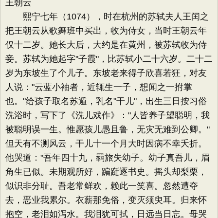
王朝云
熙宁七年（1074），时在杭州的苏轼夫人王闰之
把王朝云从歌舞班中买出，收为侍女，当时王朝云年
仅十二岁。她长大后，大约是在黄州，被苏轼收为侍
妾。苏轼为她起字"子霞"，比苏轼小二十六岁。二十二
岁为东坡生了个儿子。东坡老来得子欣喜若狂，对友
人说："云蓝小袖者，近辄生一子，想闻之一拊掌
也。"给孩子取名苏遁，乳名"干儿"，出生三日按习俗
洗浴时，写下了《洗儿戏作》："人皆养子望聪明，我
被聪明误一生。惟愿孩儿愚且鲁，无灾无难到公卿。"
但天有不测风云，干儿十一个月大时因病不幸夭折。
他哭道："吾年四十九，羁旅失幼子。幼子真吾儿，眉
角生已似。未期观所好，蹁跹逐书史。摇头却梨栗，
似识非分耻。吾老常鲜欢，赖此一笑喜。忽然遭夺
去，恶业我累尔。衣薪那免俗，变灭须臾耳。归来怀
抱空，老泪如泻水。我泪犹可拭，日远当日忘。母哭