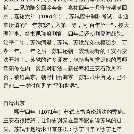
耗。二兄弟随父回乡奔丧。嘉祐四年十月守丧期满回
京，嘉祐六年（1061年），苏轼应中制科考试，即通
常所谓的"三年京察"，入第三等，为"百年第一"，授大
理评事、签书凤翔府判官。四年后还朝判登闻鼓院。
治平二年，苏洵病逝，苏轼、苏辙兄弟扶柩还乡，守
孝三年。三年之后，苏轼还朝，震动朝野的王安石变
法开始了。苏轼的许多师友，包括当初赏识他的恩师
欧阳修在内，因反对新法与新任宰相王安石政见不
合，被迫离京。朝野旧雨凋零，苏轼眼中所见，已不
是他二十岁时所见的"平和世界"。
自请出京
熙宁四年（1071年）苏轼上书谈论新法的弊病。
王安石很愤怒，让御史谢景在皇帝跟前说苏轼的过
失。苏轼于是请求出京任职：熙宁四年至熙宁七年