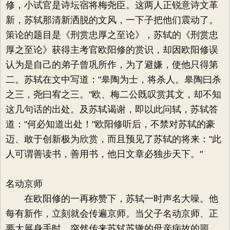
修，小试官是诗坛宿将梅尧臣。这两人正锐意诗文革
新，苏轼那清新洒脱的文风，一下子把他们震动了。
策论的题目是《刑赏忠厚之至论》，苏轼的《刑赏忠
厚之至论》获得主考官欧阳修的赏识，却因欧阳修误
认为是自己的弟子曾巩所作，为了避嫌，使他只得第
二。苏轼在文中写道："皋陶为士，将杀人。皋陶曰杀
之三，尧曰宥之三。"欧、梅二公既叹赏其文，却不知
这几句话的出处。及苏轼谒谢，即以此问轼，苏轼答
道："何必知道出处！"欧阳修听后，不禁对苏轼的豪
迈、敢于创新极为欣赏，而且预见了苏轼的将来："此
人可谓善读书，善用书，他日文章必独步天下。"
名动京师
在欧阳修的一再称赞下，苏轼一时声名大噪。他
每有新作，立刻就会传遍京师。当父子名动京师、正
要大展身手时，突然传来苏轼苏辙的母亲病故的噩