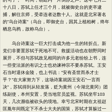
的句子，一时间，朝廷内一片倒苏之声。这年七月二
十八日，苏轼上任才三个月，就被御史台的吏卒逮
捕，解往京师，受牵连者达数十人。这就是北宋著名
的"乌台诗案"（乌台，即御史台，因其上植柏树，终年
栖息乌鸦，故称乌台）。
乌台诗案这一巨大打击成为他一生的转折点。新
党们非要置苏轼于死地不可。救援活动也在朝野同时
展开，不但与苏轼政见相同的许多元老纷纷上书，连
一些变法派的有识之士也劝谏神宗不要杀苏轼。王安
石当时退休金陵，也上书说："安有圣世而杀才士
乎？"在大家努力下，这场诗案就因王安石"一言而
决"，苏轼得到从轻发落，贬为黄州（今湖北黄冈）团
练副使，本州安置，受当地官员监视。苏轼坐牢103
天，几次濒临被砍头的境地。幸亏北宋时期在太祖赵
匡胤年间既定下不杀士大夫的国策，苏轼才算躲过一