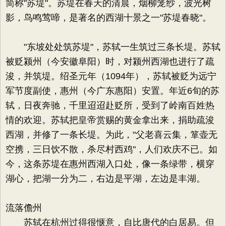
简称"苏堤"。苏堤在春天的清晨，烟柳笼纱，波光树
影，鸟鸣莺啼，是著名的西湖十景之一"苏堤春晓"。
"东坡处处筑苏堤"，苏轼一生筑过三条长堤。苏轼
被贬颍州（今安徽阜阳）时，对颍州西湖也进行了疏
浚，并筑堤。绍圣元年（1094年），苏轼被贬为远宁
军节度副使，惠州（今广东惠阳）安置。年近6旬的苏
轼，日夜奔驰，千里迢迢赴贬所，受到了岭南百姓热
情的欢迎。苏轼把皇帝赏赐的黄金拿出来，捐助疏浚
西湖，并修了一条长堤。为此，"父老喜云集，箪壶无
空携，三日饮不散，杀尽村西鸡"，人们欢庆不已。如
今，这条苏堤在惠州西湖入口处，像一条绿带，横穿
湖心，把湖一分为二，右边是平湖，左边是丰湖。
流落儋州
苏轼在杭州过得很惬意，自比唐代的白居易。但