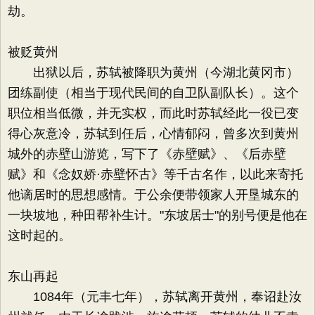
劫。
被贬黄州
出狱以后，苏轼被降职为黄州（今湖北黄冈市）
团练副使（相当于现代民间的自卫队副队长）。这个
职位相当低微，并无实权，而此时苏轼经此一役已变
得心灰意冷，苏轼到任后，心情郁闷，曾多次到黄州
城外的赤壁山游览，写下了《赤壁赋》、《后赤壁
赋》和《念奴娇·赤壁怀古》等千古名作，以此来寄托
他谪居时的思想感情。于公余便带领家人开垦城东的
一块坡地，种田帮补生计。"东坡居士"的别号便是他在
这时起的。
东山再起
1084年（元丰七年），苏轼离开黄州，奉诏赴汝