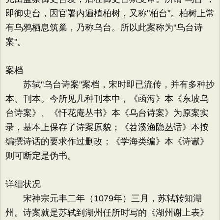
即御史台，因官署内遍植柏树，又称"柏台"。柏树上常
有乌鸦栖息筑巢，乃称乌台。所以此案称为"乌台诗
案"。
案档
苏轼"乌台诗案"案档，宋时即已流传，并有多种抄
本、刊本。今所见几种刊本中，《函海》本《东坡乌
台诗案》、《忏花庵丛书》本《乌台诗案》为原案实
录，基本上保存了诗案原貌；《苕溪渔隐丛话》本按
编撰诗话的要求作过删改；《学海类编》本《诗谳》
则可断定是伪书。
详细状况
宋神宗元丰二年（1079年）三月，苏轼转知湖
州。诗案就是苏轼到湖州任所时写的《湖州谢上表》