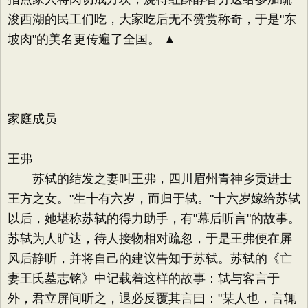
浚西湖的民工们吃，大家吃后无不赞赏称奇，于是"东
坡肉"的美名更传遍了全国。 ▲
家庭成员
王弗
苏轼的结发之妻叫王弗，四川眉州青神乡贡进士
王方之女。"生十有六岁，而归于轼。"十六岁嫁给苏轼
以后，她堪称苏轼的得力助手，有"幕后听言"的故事。
苏轼为人旷达，待人接物相对疏忽，于是王弗便在屏
风后静听，并将自己的建议告知于苏轼。苏轼的《亡
妻王氏墓志铭》中记载着这样的故事：轼与客言于
外，君立屏间听之，退必反覆其言曰："某人也，言辄