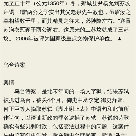
元至正十年（公元1350年）冬，郏城县尹杨允到苏坟
拜谒，谓"两公之学实出其父老泉先生教也，虽眉汝之
墓相望数千里，而其精灵之往来，必陟降左右。"遂置
苏洵衣冠冢于两公冢右。这原来的二苏坟就成了三苏
坟。 2006年被评为国家级重点文物保护单位。 ▲
乌台诗案
案情
乌台诗案，是北宋年间的一场文字狱，结果苏轼
被抓进乌台，被关4个月。御史中丞李定,御史舒亶、
何正臣等人摘取苏轼《湖州谢上表》中语句和此前所
作诗句，以谤讪新政的罪名逮捕了苏轼，苏轼的诗歌
确实有些讥刺时政，包括变法过程中的问题。这案件
先由监察御史告发，后在御史台狱受审。所谓"乌台"，