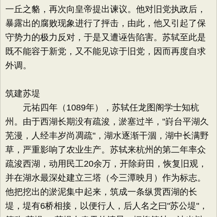
一丘之貉，再次向皇帝提出谏议。他对旧党执政后，
暴露出的腐败现象进行了抨击，由此，他又引起了保
守势力的极力反对，于是又遭诬告陷害。苏轼至此是
既不能容于新党，又不能见谅于旧党，因而再度自求
外调。
筑建苏堤
元祐四年（1089年），苏轼任龙图阁学士知杭
州。由于西湖长期没有疏浚，淤塞过半，"崶台平湖久
芜漫，人经丰岁尚凋疏"，湖水逐渐干涸，湖中长满野
草，严重影响了农业生产。苏轼来杭州的第二年率众
疏浚西湖，动用民工20余万，开除葑田，恢复旧观，
并在湖水最深处建立三塔（今三潭映月）作为标志。
他把挖出的淤泥集中起来，筑成一条纵贯西湖的长
堤，堤有6桥相接，以便行人，后人名之曰"苏公堤"，