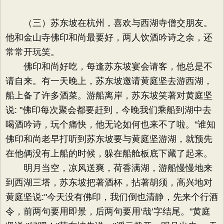
（三）苏东坡在杭州，喜欢与西湖寺僧交朋友。
他和金山寺佛印和尚最要好，两人饮酒吟诗之余，还
常常开玩笑。
佛印和尚好吃，每逢苏东坡宴会请客，他总是不
请自来。有一天晚上，苏东坡邀请黄庭坚去游西湖，
船上备了许多酒菜。游船离岸，苏东坡笑著对黄庭坚
说: "佛印每次聚会都要赶到，今晚我们乘船到湖中去
喝酒吟诗，玩个痛快，他无论如何也来不了啦。"谁知
佛印和尚老早打听到苏东坡要与黄庭坚游湖，就预先
在他俩没有上船的时候，躲在船舱板底下藏了起来。
明月当空，凉风送爽，荷香满湖，游船慢慢地来
到西湖三塔，苏东坡把著酒杯，拈著胡须，高兴地对
黄庭坚说:"今天没有佛印，我们倒也清静，先来个行酒
令，前两句要用即景，后两句要用‘哉’字结尾。"黄庭