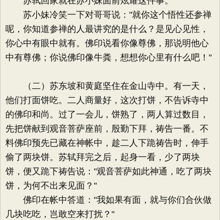
苏轼回家就在苏小妹面前炫耀这件事。
苏小妹冷笑一下对哥哥说："就你这个悟性还参禅
呢，你知道参禅的人最讲究的是什么？是见心见性，
你心中有眼中就有。佛印说看你像尊佛，那说明他心
中有尊佛；你说佛印像牛粪，想想你心里有什么吧！"
（二）苏东坡和黄庭坚住在金山寺中。有一天，
他们打面饼吃。二人商量好，这次打饼，不告诉寺中
的佛印和尚。过了一会儿，饼熟了，两人算过数目，
先把饼献到观音菩萨座前，殷勤下拜，祷告一番。不
料佛印预先已藏在神帐中，趁二人下跪祷告时，伸手
偷了两块饼。苏轼拜完之后，起身一看，少了两块
饼，便又跪下祷告说："观音菩萨如此神通，吃了两块
饼，为何不出来见面？"
佛印在帐中答道："我如果有面，就与你们合伙做
几块吃吃，岂敢空来打扰？"