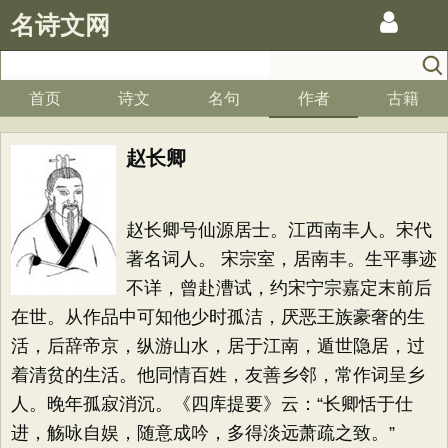
名诗文网
首页
诗文
名句
作者
古籍
赵长卿
赵长卿号仙源居士。江西南丰人。宋代
著名词人。 宋宗室，居南丰。生平事迹
不详，曾赴漕试，约宋宁宗嘉定末前后
在世。从作品中可知他少时孤洁，厌恶王族豪奢的生
活，后辞帝京，纵游山水，居于江南，遁世隐居，过
着清贫的生活。他同情百姓，友善乡邻，常作词呈乡
人。晚年孤寂消沉。《四库提要》云：“长卿恬于仕
进，觞咏自娱，随意成吟，多得淡远萧疏之致。”